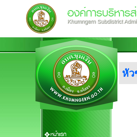
องค์การบริหารส่
Khumngern Subdistrict Admin
หั
หน้าแรก