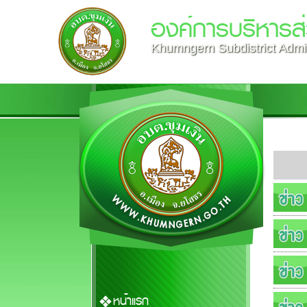
องค์การบริหารส่
Khumngern Subdistrict Admin
หน้าแรก