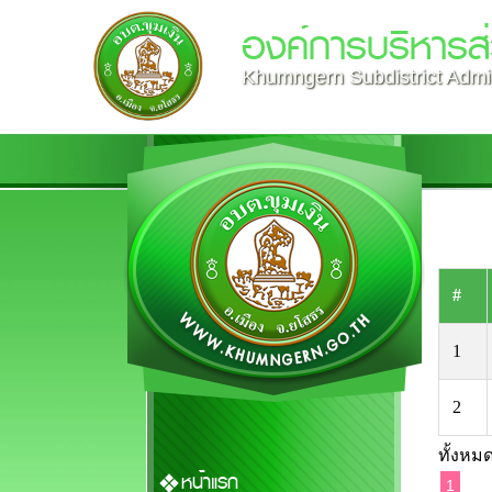
องค์การบริหารส่
Khumngern Subdistrict Admin
#
1
2
ทั้งหมด
หน้าแรก
1