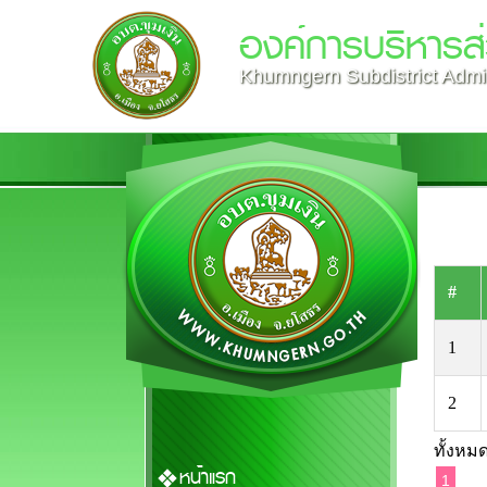
องค์การบริหารส่
Khumngern Subdistrict Admin
#
1
2
ทั้งหมด
หน้าแรก
1