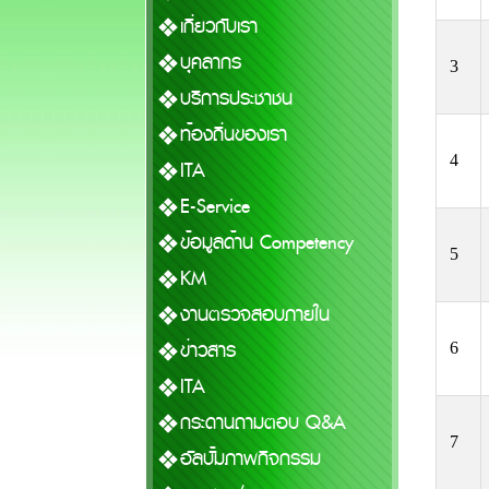
เกี่ยวกับเรา
บุคลากร
3
บริการประชาชน
ท้องถิ่นของเรา
4
ITA
E-Service
ข้อมูลด้าน Competency
5
KM
งานตรวจสอบภายใน
ข่าวสาร
6
ITA
กระดานถามตอบ Q&A
7
อัลบั้มภาพกิจกรรม