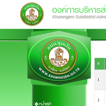
องค์การบริหารส่
Khumngern Subdistrict Admin
#
1
2
หน้าแรก