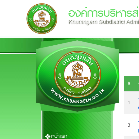
องค์การบริหารส่
Khumngern Subdistrict Admin
#
1
2
หน้าแรก