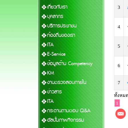
เกี่ยวกับเรา
3
บุคลากร
บริการประชาชน
4
ท้องถิ่นของเรา
ITA
5
E-Service
ข้อมูลด้าน Competency
6
KM
งานตรวจสอบภายใน
7
ข่าวสาร
ทั้งหมด
ITA
1
กระดานถามตอบ Q&A
อัลบั้มภาพกิจกรรม