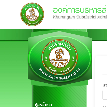
องค์การบริหารส่
Khumngern Subdistrict Admin
หั
หน้าแรก